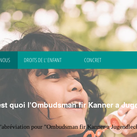
 NOUS
DROITS DE L' ENFANT
CONCRET
est quoi l'Ombudsman fir Kanner a Jug
 l'abréviation pour "Ombudsman fir Kanner a Jugendlec