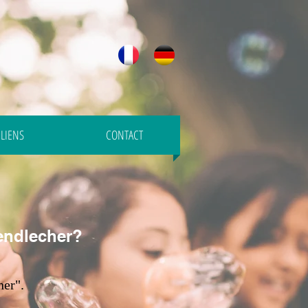
LIENS
CONTACT
endlecher?
her".