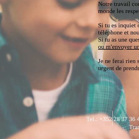
Notre travail con
monde les respe
Si tu es inquiet
téléphone et no
Si tu as une que
ou m'envoyer un
Je ne ferai rien
urgent de prendr
Tel.: +352 28 37 36
Tra