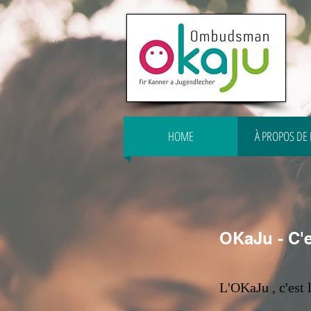
HOME
À PROPOS DE
OKaJu - C'
L'OKaJu
, c'est