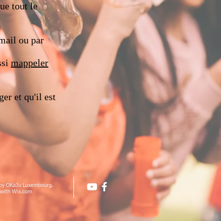
ue tout le
-mail ou par
ssi
mappeler
er et qu'il est
by OKaJu Luxembourg.
 with
Wix.com