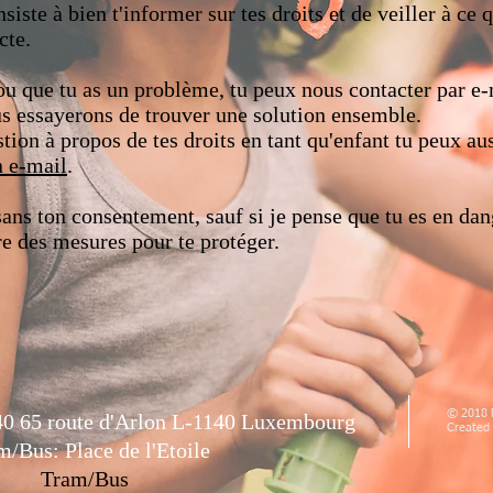
siste à bien t'informer sur tes droits et de veiller à ce q
cte.
 ou que tu as un problème, tu peux nous contacter par e
us essayerons de trouver une solution ensemble.
stion à propos de tes droits en tant qu'enfant tu peux au
 e-mail
.
 sans ton consentement, sauf si je pense que tu es en dang
e des mesures pour te protéger.
© 2018 
 40 65 route d'Arlon L-1140 Luxembourg
Created
m/Bus: Place de l'Etoile
Tram/Bus